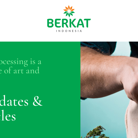
cessing is a
 of art and
dates &
les