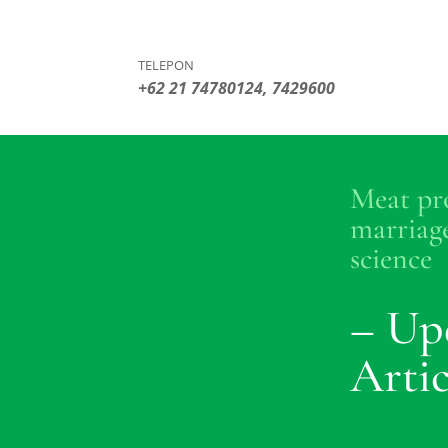
TELEPON
+62 21 74780124, 7429600
Meat pro
marriage
science
– Up
Artic