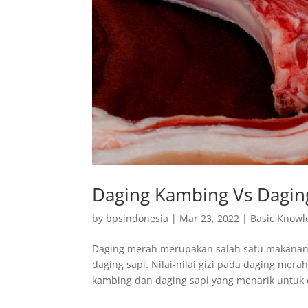
Daging Kambing Vs Daging
by
bpsindonesia
|
Mar 23, 2022
|
Basic Knowl
Daging merah merupakan salah satu makanan 
daging sapi. Nilai-nilai gizi pada daging mer
kambing dan daging sapi yang menarik untuk d