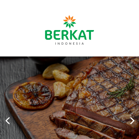
Always let
your meat
"rest" after
cooking
Letting meat rest allows the meat
juices, which have been driven