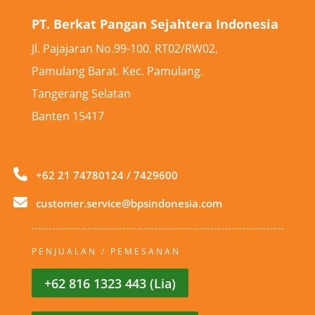
PT. Berkat Pangan Sejahtera Indonesia
Jl. Pajajaran No.99-100. RT02/RW02,
Pamulang Barat. Kec. Pamulang.
Tangerang Selatan
Banten 15417
+62 21 74780124 / 7429600
customer.service@bpsindonesia.com
PENJUALAN / PEMESANAN
+62 816 1323 443 (Lia)