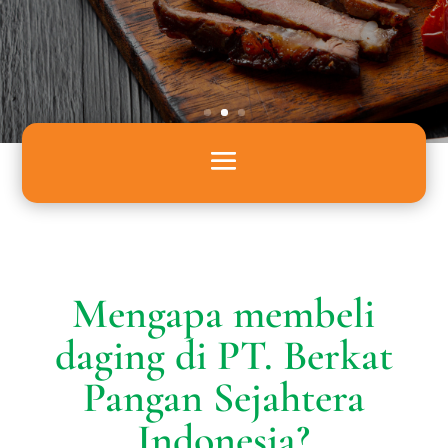
to the center of a roast or steak
by the searing heat, to return to
the surface. The result is a
juicier, tastier piece of meat
Mengapa membeli
daging di PT. Berkat
Pangan Sejahtera
Indonesia?